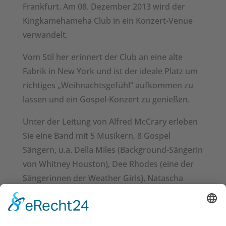
Frankfurt. Am 08. Dezember 2013 wird der
Kingkamehameha Club in ein Konzert-Venue
verwandelt.
Vom Stil her erinnert der Club an eine alte
Fabrik in New York und ist der ideale Platz um
richtiges „Weihnachtsgefühl“ aufkommen zu
lassen und ein Gospel-Konzert zu genießen.
Unter der Leitung von Alfred McCrary erleben
Sie eine Band mit 5 Musikern, 8 Gospel
Sängern, u.a. Della Miles (Background-Sängerin
von Whitney Houston), Dee Rhodes (eine der
Sängerinnen der Weather Girls), Natascha
Wright (weibliche Frontstimme des Erfolgs-
Duos LA BOUCHE) und Boysie White.