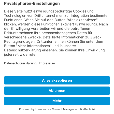
Mit diesem Konzert möchten wir möglichst
vielen Gästen schon Anfang Dezember ein
echtes „American Style X-Mas Feeling“ mit
traditioneller Gospel Musik präsentieren.
Ein kleiner Auszug aus dem Repertoire: „Oh
Happy Day“, „He´s Got The Whole World“,
„Down By The Riverside“, „His Eye Is On The
Sparrow“, „Joyfull, Joyfull“ u.v.m.
Impressum
Datenschutz
Links
Developed and powered by
grafix.house