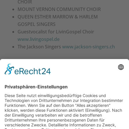
CHOIR
MOUNT VERNON COMMUNITY CHOIR
QUEEN ESTHER MARROW & HARLEM
GOSPEL SINGERS
Guestvocalist for LivinGospel Choir
www.livingospel.de
The Jackson Singers
www.jackson-singers.ch
Chorleiter folgender Chöre:
JOYFUL NOISE GOSPEL CHOIR
Köln / Germany
INTERNATIONAL BAPTIST CHURCH CHOIR
At the International Baptist Church /
Rheinaustraße
Köln / Germany
NEW LIFE FELLOWSHIP MASS CHOIR