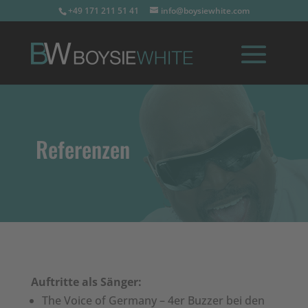
+49 171 211 51 41
info@boysiewhite.com
Referenzen
Auftritte als Sänger:
The Voice of Germany – 4er Buzzer bei den