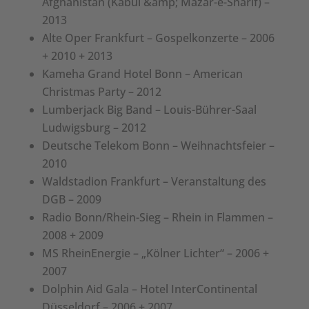
Afghanistan (Kabul &amp; Mazar-e-Sharif) –
2013
Alte Oper Frankfurt – Gospelkonzerte – 2006
+ 2010 + 2013
Kameha Grand Hotel Bonn – American
Christmas Party – 2012
Lumberjack Big Band – Louis-Bührer-Saal
Ludwigsburg – 2012
Deutsche Telekom Bonn – Weihnachtsfeier –
2010
Waldstadion Frankfurt – Veranstaltung des
DGB – 2009
Radio Bonn/Rhein-Sieg – Rhein in Flammen –
2008 + 2009
MS RheinEnergie – „Kölner Lichter“ – 2006 +
2007
Dolphin Aid Gala – Hotel InterContinental
Düsseldorf – 2006 + 2007