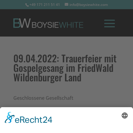
+49 171 211 51 41
info@boysiewhite.com
09.04.2022:
Trauerfeier mit
Gospelgesang im FriedWald
Wildenburger Land
Geschlossene Gesellschaft
Impressum
Datenschutz
Links