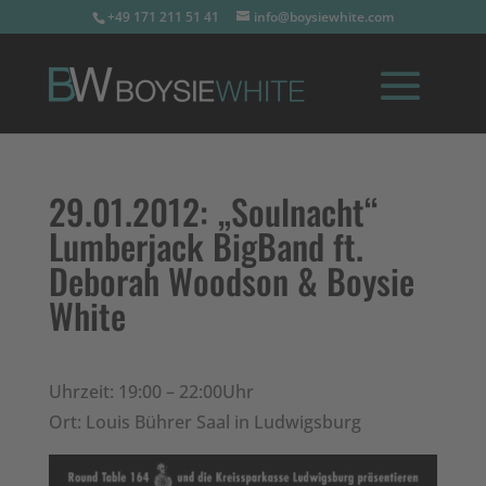
+49 171 211 51 41
info@boysiewhite.com
29.01.2012:
„Soulnacht“
Lumberjack BigBand ft.
Deborah Woodson & Boysie
White
Uhrzeit: 19:00 – 22:00Uhr
Ort: Louis Bührer Saal in Ludwigsburg