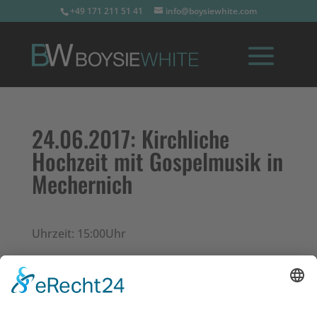
+49 171 211 51 41
info@boysiewhite.com
24.06.2017:
Kirchliche
Hochzeit mit Gospelmusik in
Mechernich
Uhrzeit: 15:00Uhr
Geschlossene Gesellschaft