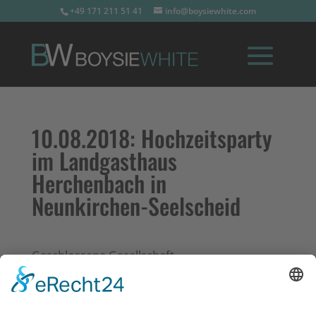
+49 171 211 51 41
info@boysiewhite.com
10.08.2018:
Hochzeitsparty
im Landgasthaus
Herchenbach in
Neunkirchen-Seelscheid
Geschlossene Gesellschaft
https://www.landgasthaus-herchenbach.de/