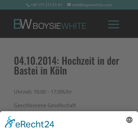
+49 171 211 51 41
info@boysiewhite.com
04.10.2014:
Hochzeit in der
Bastei in Köln
Uhrzeit: 16:00 – 17:00Uhr
Geschlossene Gesellschaft