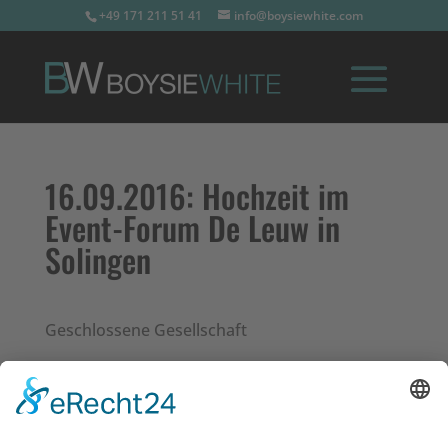
+49 171 211 51 41
info@boysiewhite.com
16.09.2016:
Hochzeit im
Event-Forum De Leuw in
Solingen
Geschlossene Gesellschaft
Impressum
Datenschutz
Links