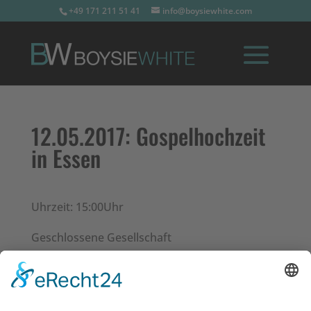
+49 171 211 51 41
info@boysiewhite.com
12.05.2017:
Gospelhochzeit
in Essen
Uhrzeit: 15:00Uhr
Geschlossene Gesellschaft