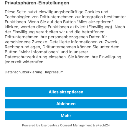
koblenz.de/seitenbuehne/category/musiktheater/dmw-
blog/
Trailer: https://www.youtube.com/watch?v=XDa-j5m02uk
Boysie White ist Sänger im Extrachor der Herren.
Impressum
Datenschutz
Links
Developed and powered by
grafix.house