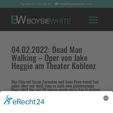
+49 171 211 51 41
info@boysiewhite.com
04.02.2022:
Dead Man
Walking – Oper von Jake
Heggie am Theater Koblenz
Den Film mit Susan Sarandon und Sean Penn kennt fast
jeder. Aber wer weiß, dass es auch eine gleichnamige
Oper gibt? Vor gut 20 Jahren wurde sie in San Francisco
uraufgeführt – und verhalf einem aufstrebenden
Komponisten zum weltweiten Durchbruch: Jake Heggie,
damals 40 Jahre alt und zuvor Mitarbeiter in der PR-
Abteilung des Opernhauses.
Weiterlesen hier: https://theater-