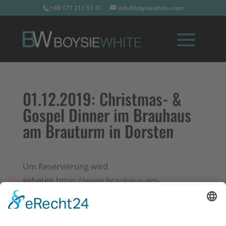
+49 171 211 51 41
info@boysiewhite.com
01.12.2019:
Christmas- &
Gospel Dinner im Brauhaus
am Brauturm in Dorsten
Um Reservierung wird
gebeten
https://www.brauhaus-am-
brauturm.de/