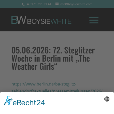
+49 171 211 51 41
info@boysiewhite.com
05.06.2026:
72. Steglitzer
Woche in Berlin mit „The
Weather Girls“
https://www.berlin.de/ba-steglitz-
zehlendorf/aktuelles/pressemitteilungen/2026/
pressemitteilung.1663906.php